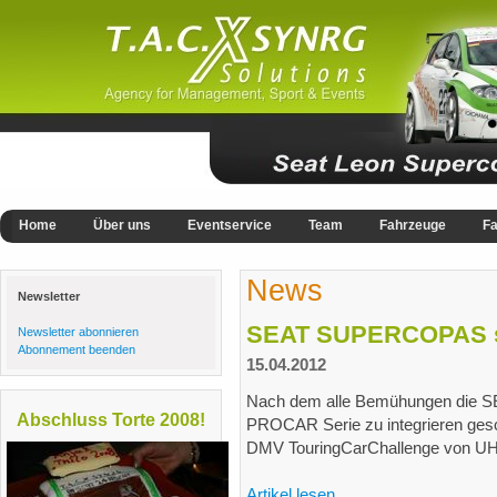
Home
Über uns
Eventservice
Team
Fahrzeuge
Fa
News
Newsletter
SEAT SUPERCOPAS st
Newsletter abonnieren
Abonnement beenden
15.04.2012
Nach dem alle Bemühungen die S
Abschluss Torte 2008!
PROCAR Serie zu integrieren gesch
DMV TouringCarChallenge von UH 
Artikel lesen