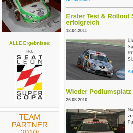
Erster Test & Rollou
erfolgreich
12.04.2011
Er
ALLE Ergebnisse:
Sp
klick
RO
SU
Ar
Wieder Podiumsplatz
26.08.2010
Na
TEAM
zu
Pu
PARTNER
2010: