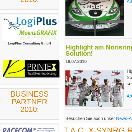
Ar
LogiPlus Consulting GmbH
Highlight am Norisrin
Solution!
19.07.2010
Hi
So
so
BUSINESS
Ar
PARTNER
2010:
Besuchen Sie auch unser
News-Ar
T.A.C. X-SYNRG R