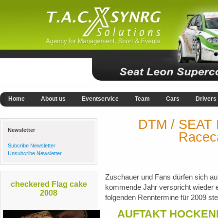
Home
About us
Eventservice
Team
Cars
Drivers
DTM / SEAT
Newsletter
Racec
Subcribe Newsletter
Unsubcribe Newsletter
Zuschauer und Fans dürfen sich au
checkered Flag cake
kommende Jahr verspricht wieder 
2008
folgenden Renntermine für 2009 ste
AUFTAKT HOCKENHEI